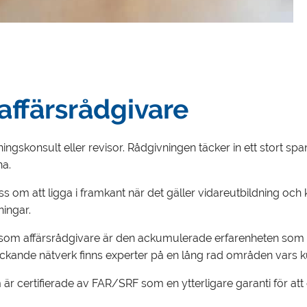
affärsrådgivare
ngskonsult eller revisor. Rådgivningen täcker in ett stort span
na.
 om att ligga i framkant när det gäller vidareutbildning och 
ningar.
n som affärsrådgivare är den ackumulerade erfarenheten som v
kande nätverk finns experter på en lång rad områden vars kuns
 certifierade av FAR/SRF som en ytterligare garanti för att du