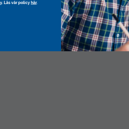
y. Läs vår policy
här
.