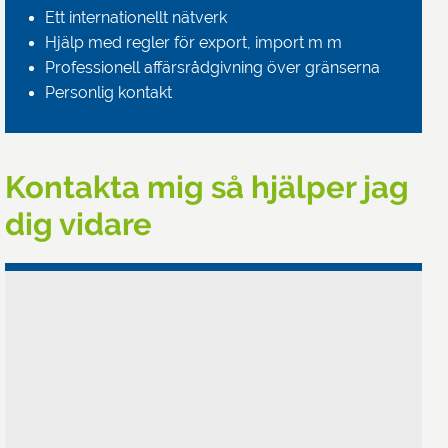
Ett internationellt nätverk
Hjälp med regler för export, import m m
Professionell affärsrådgivning över gränserna
Personlig kontakt
Kontakta mig så hjälper jag
dig vidare