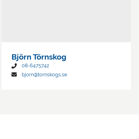
Björn Törnskog
08-6475742
bjorn@tornskogs.se