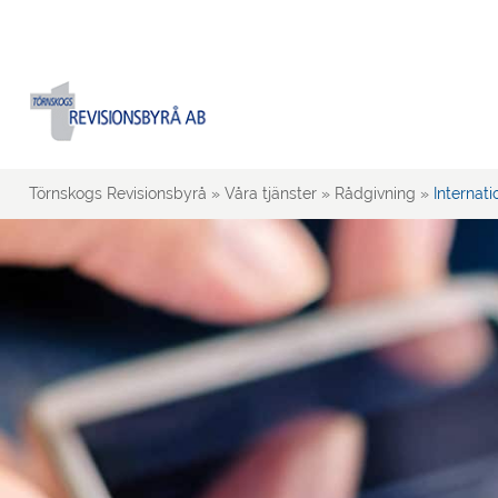
Törnskogs Revisionsbyrå
»
Våra tjänster
»
Rådgivning
»
Internati