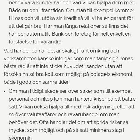
behov våra kunder har och vad vi kan hjälpa dem med.
Både nu och i framtiden. Om man till exempel kommer
till oss och vill utöka sin kredit så vill vi ha en garant för
att det går bra. Har man långa relationer så finns det
här per automatik. Bank och företag får helt enkelt en
förståelse för varandra.
Vad händer då när det är skakigt runt omkring och
verksamheten kanske inte går som man tänkt sig? Jonas
bästa råd är att inte sticka huvudet i sanden utan att
försöka ha så bra koll som möjligt på bolagets ekonomi,
både i goda och sämre tider.
Om man i tidigt skede ser över saker som till exempel
personal och inköp kan man hantera kriser på ett bättre
sätt. Vi kan också hjälpa till med riskrådgivning, eller att
se över valutaaffärer och råvaruhandel om man
behöver det. Ofta handlar det om att sprida risker så
mycket som möjligt och på så sätt minimera slag i
ekonomin.