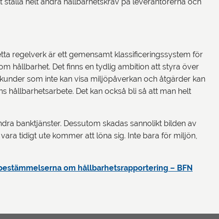
tt ställa helt andra hållbarhetskrav på leverantörerna och
etta regelverk är ett gemensamt klassificeringssystem för
 hållbarhet. Det finns en tydlig ambition att styra över
 kunder som inte kan visa miljöpåverkan och åtgärder kan
ens hållbarhetsarbete. Det kan också bli så att man helt
andra banktjänster. Dessutom skadas sannolikt bilden av
a tidigt ute kommer att löna sig. Inte bara för miljön,
bestämmelserna om hållbarhetsrapportering – BFN