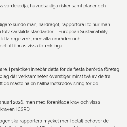
ss värdekedja, huvudsakliga risker samt planer och
idigare kunde man, hårdraget, rapportera lite hur man
 tolv särskilda standarder – European Sustainability
 detta regelverk, men alla områden och
t att finnas vissa förenklingar.
e, i praktiken innebär detta för de flesta berörda företag
bolag där verksamheten överstiger minst två av de tre
att de måste ha en hållbarhetsredovisning för de
januari 2026, men med förenklade krav och vissa
v kraven i CSRD.
olagen ska rapportera mycket mer i detalj behöver de