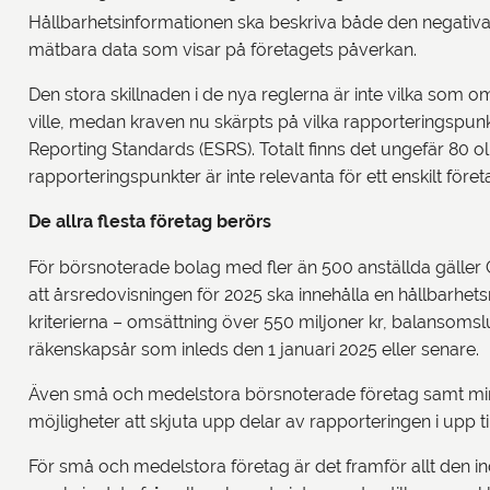
Hållbarhetsinformationen ska beskriva både den negativa
mätbara data som visar på företagets påverkan.
Den stora skillnaden i de nya reglerna är inte vilka som 
ville, medan kraven nu skärpts på vilka rapporteringspun
Reporting Standards (ESRS). Totalt finns det ungefär 80
rapporteringspunkter är inte relevanta för ett enskilt för
De allra flesta företag berörs
För börsnoterade bolag med fler än 500 anställda gäller C
att årsredovisningen för 2025 ska innehålla en hållbarhe
kriterierna – omsättning över 550 miljoner kr, balansomslu
räkenskapsår som inleds den 1 januari 2025 eller senare.
Även små och medelstora börsnoterade företag samt mindr
möjligheter att skjuta upp delar av rapporteringen i upp ti
För små och medelstora företag är det framför allt den i