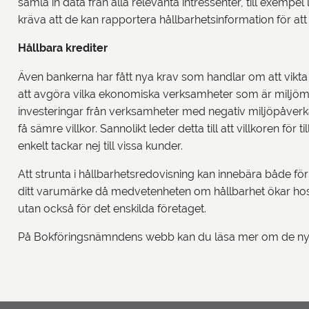
samla in data från alla relevanta intressenter, till exemp
kräva att de kan rapportera hållbarhetsinformation för at
Hållbara krediter
Även bankerna har fått nya krav som handlar om att vikta 
att avgöra vilka ekonomiska verksamheter som är miljömäss
investeringar från verksamheter med negativ miljöpåverka
få sämre villkor. Sannolikt leder detta till att villkoren f
enkelt tackar nej till vissa kunder.
Att strunta i hållbarhetsredovisning kan innebära både fö
ditt varumärke då medvetenheten om hållbarhet ökar hos bå
utan också för det enskilda företaget.
På Bokföringsnämndens webb kan du läsa mer om de nya