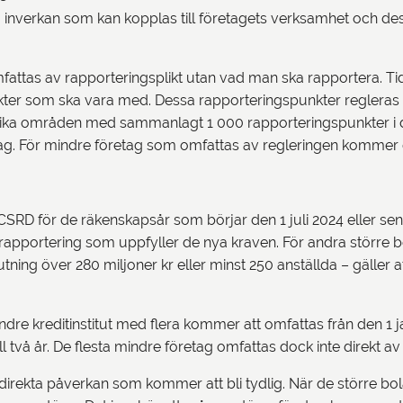
 inverkan som kan kopplas till företagets verksamhet och de
omfattas av rapporteringsplikt utan vad man ska rapportera. T
kter som ska vara med. Dessa rapporteringspunkter regleras i
 olika områden med sammanlagt 1 000 rapporteringspunkter i
etag. För mindre företag som omfattas av regleringen kommer de
SRD för de räkenskapsår som börjar den 1 juli 2024 eller senar
tsrapportering som uppfyller de nya kraven. För andra större 
tning över 280 miljoner kr eller minst 250 anställda – gäller 
e kreditinstitut med flera kommer att omfattas från den 1 
ll två år. De flesta mindre företag omfattas dock inte direkt a
ndirekta påverkan som kommer att bli tydlig. När de större b