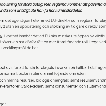
dovisning för stora bolag. Men reglerna kommer att påverka äv
ur du som är tidigt ute kan få konkurrensfördelar.
m det egentligen heter är ett EU-direktiv som reglerar företag
e nytt utan en uppdatering och utökning av tidigare direktiv som
r 55. I korthet innebär det att EU ska minska utsläppen av väx
tpåverkan har därför fått en mer framträdande roll i regelverke
utvecklingsmål de har.
ehövs för att förstå företagets inverkan på hållbarhetsfrågo
 ska normalt täcka in bland annat följande områden:
en och marina resurser, biologisk mångfald samt resursanvänd
 leverantörer (värdekedjan) samt konsumenter och slutanvänd
gor.