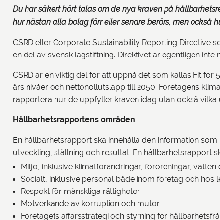
Du har säkert hört talas om de nya kraven på hållbarhetsre
hur nästan alla bolag förr eller senare berörs, men också h
CSRD eller Corporate Sustainability Reporting Directive so
en del av svensk lagstiftning. Direktivet är egentligen int
CSRD är en viktig del för att uppnå det som kallas Fit fo
års nivåer och nettonollutsläpp till 2050. Företagens klima
rapportera hur de uppfyller kraven idag utan också vilka 
Hållbarhetsrapportens områden
En hållbarhetsrapport ska innehålla den information som b
utveckling, ställning och resultat. En hållbarhetsrapport
Miljö, inklusive klimatförändringar, föroreningar, vatt
Socialt, inklusive personal både inom företag och hos
Respekt för mänskliga rättigheter.
Motverkande av korruption och mutor.
Företagets affärsstrategi och styrning för hållbarhetsfrå