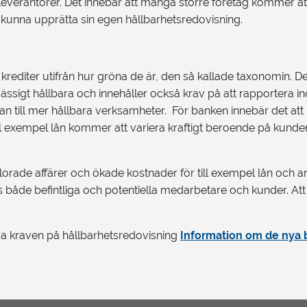
el leverantörer. Det innebär att många större företag kommer a
t kunna upprätta sin egen hållbarhetsredovisning.
krediter utifrån hur gröna de är, den så kallade taxonomin. D
igt hållbara och innehåller också krav på att rapportera inom
n till mer hållbara verksamheter. För banken innebär det att
ör till exempel lån kommer att variera kraftigt beroende på kund
rlorade affärer och ökade kostnader för till exempel lån och 
de befintliga och potentiella medarbetare och kunder. Att var
 kraven på hållbarhetsredovisning
Information om de nya 