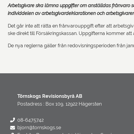
Arbetsgivare ska lämna uppgifter om anställdas frånvaro som 
individdelen av arbetsgivardeklarationen och arbetsgivare
Det går inte att rätta en frånvarouppgift efter att arbetsgiv
ske direkt till Försäkringskassan. Uppgifterna kommer at
De nya reglerna gäller från redovisningsperioden från jan
Törnskogs Revisionsbyrå AB
Postadress : Box 109, 12922 Hägersten
08-6475742
bjorn@tornskogs.se