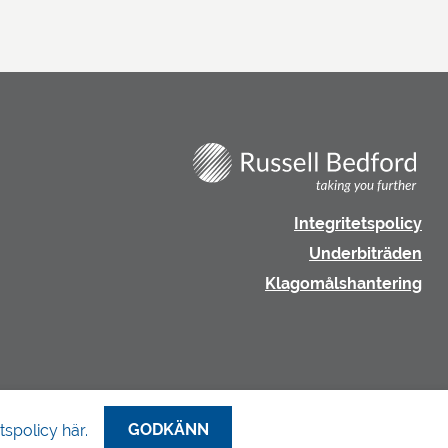
Integritetspolicy
Underbiträden
Klagomålshantering
GODKÄNN
tspolicy här.