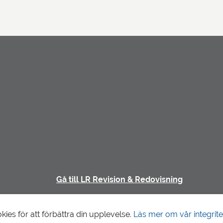
Gå till LR Revision & Redovisning
es för att förbättra din upplevelse.
Läs mer om vår integrite