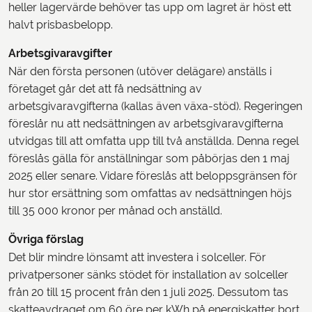
heller lagervärde behöver tas upp om lagret är höst ett
halvt prisbasbelopp.
Arbetsgivaravgifter
När den första personen (utöver delägare) anställs i
företaget går det att få nedsättning av
arbetsgivaravgifterna (kallas även växa-stöd). Regeringen
föreslår nu att nedsättningen av arbetsgivaravgifterna
utvidgas till att omfatta upp till två anställda. Denna regel
föreslås gälla för anställningar som påbörjas den 1 maj
2025 eller senare. Vidare föreslås att beloppsgränsen för
hur stor ersättning som omfattas av nedsättningen höjs
till 35 000 kronor per månad och anställd.
Övriga förslag
Det blir mindre lönsamt att investera i solceller. För
privatpersoner sänks stödet för installation av solceller
från 20 till 15 procent från den 1 juli 2025. Dessutom tas
skatteavdraget om 60 öre per kWh på energiskatter bort