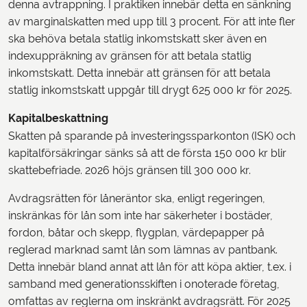
denna avtrappning. I praktiken innebär detta en sänkning
av marginalskatten med upp till 3 procent. För att inte fler
ska behöva betala statlig inkomstskatt sker även en
indexuppräkning av gränsen för att betala statlig
inkomstskatt. Detta innebär att gränsen för att betala
statlig inkomstskatt uppgår till drygt 625 000 kr för 2025.
Kapitalbeskattning
Skatten på sparande på investeringssparkonton (ISK) och
kapitalförsäkringar sänks så att de första 150 000 kr blir
skattebefriade. 2026 höjs gränsen till 300 000 kr.
Avdragsrätten för låneräntor ska, enligt regeringen,
inskränkas för lån som inte har säkerheter i bostäder,
fordon, båtar och skepp, flygplan, värdepapper på
reglerad marknad samt lån som lämnas av pantbank.
Detta innebär bland annat att lån för att köpa aktier, t.ex. i
samband med generationsskiften i onoterade företag,
omfattas av reglerna om inskränkt avdragsrätt. För 2025