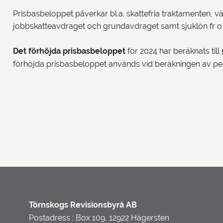
Prisbasbeloppet påverkar bl.a. skattefria traktamenten, v
jobbskatteavdraget och grundavdraget samt sjuklön fr o
Det
förhöjda prisbasbeloppet
för 2024 har beräknats till
förhöjda prisbasbeloppet används vid beräkningen av p
Törnskogs Revisionsbyrå AB
Postadress : Box 109, 12922 Hägersten