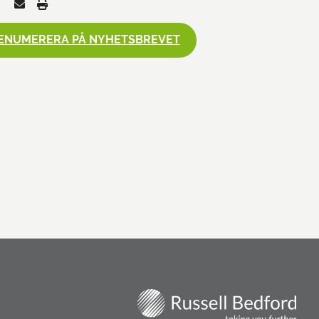
ENUMERERA PÅ NYHETSBREVET