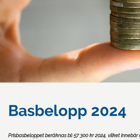
Basbelopp 2024
P
risbasbeloppet beräknas bl
i
57 300 kr 2024
, vilket innebä