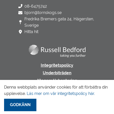
08-6475742
bjorn@tornskogs.se
Fredrika Bremers gata 24, Hägersten,
Sverige
Hitta hit
Integritetspolicy
Underbiträden
Klagomålshantering
Denna webbplats använder cookies för att förbättra din
upplevelse.
Läs mer om vår integritetspolicy här.
Gå till LR Revision & Redovisning
GODKÄNN